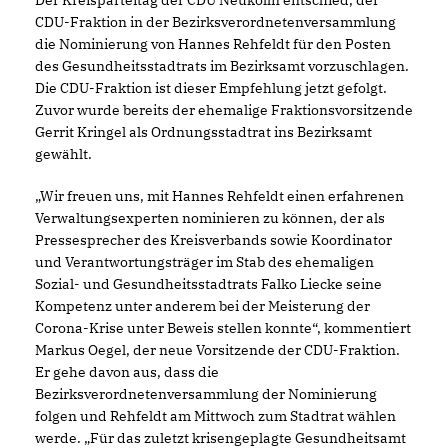
Der Kreisparteitag der CDU Neukölln entschied, der
CDU-Fraktion in der Bezirksverordnetenversammlung
die Nominierung von Hannes Rehfeldt für den Posten
des Gesundheitsstadtrats im Bezirksamt vorzuschlagen.
Die CDU-Fraktion ist dieser Empfehlung jetzt gefolgt.
Zuvor wurde bereits der ehemalige Fraktionsvorsitzende
Gerrit Kringel als Ordnungsstadtrat ins Bezirksamt
gewählt.
Wir freuen uns, mit Hannes Rehfeldt einen erfahrenen
Verwaltungsexperten nominieren zu können, der als
Pressesprecher des Kreisverbands sowie Koordinator
und Verantwortungsträger im Stab des ehemaligen
Sozial- und Gesundheitsstadtrats Falko Liecke seine
Kompetenz unter anderem bei der Meisterung der
Corona-Krise unter Beweis stellen konnte“, kommentiert
Markus Oegel, der neue Vorsitzende der CDU-Fraktion.
Er gehe davon aus, dass die
Bezirksverordnetenversammlung der Nominierung
folgen und Rehfeldt am Mittwoch zum Stadtrat wählen
werde. „Für das zuletzt krisengeplagte Gesundheitsamt