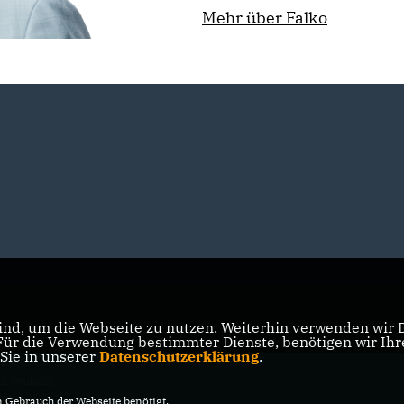
Mehr über Falko
nd, um die Webseite zu nutzen. Weiterhin verwenden wir Di
r die Verwendung bestimmter Dienste, benötigen wir Ihre 
 Sie in unserer
Datenschutzerklärung
.
d Neukölln
Gebrauch der Webseite benötigt.
vorbehalten.