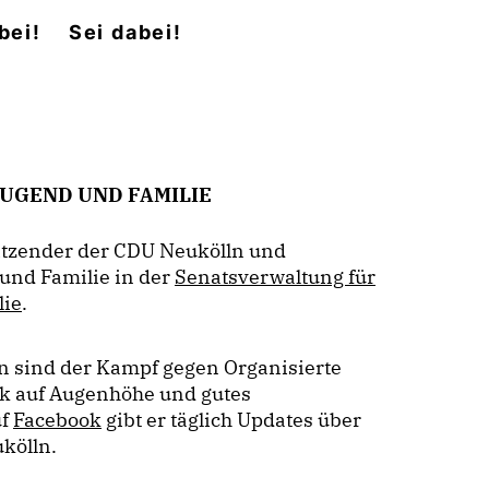
bei!
Sei dabei!
JUGEND UND FAMILIE
sitzender der CDU Neukölln und
 und Familie in der
Senats­verwaltung für
lie
.
 sind der Kampf gegen Organisierte
tik auf Augenhöhe und gutes
uf
Facebook
gibt er täglich Updates über
ukölln.