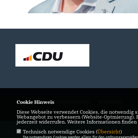
IMPRESSUM
DATENSCHUTZ
KONTAKT
Cookie Hinweis
Diese Webseite verwendet Cookies, die notwendig si
Webangebot zu verbessern (Website-Optmierung). Fü
jederzeit widerrufen. Weitere Informationen finden
@2026 CDU Kreisverban
Technisch notwendige Cookies (
Übersicht
)
Die notwendigen Cookies werden allein für den ordnungsgemäßen 
Alle Rechte 