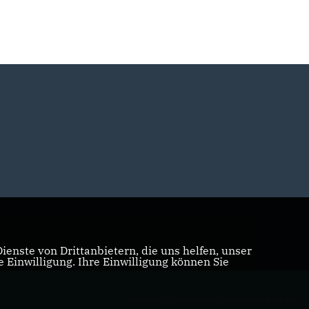
enste von Drittanbietern, die uns helfen, unser
Einwilligung. Ihre Einwilligung können Sie
REALISATION: SHARKNESS MEDIA GMBH & CO. KG