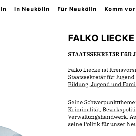
ln
In Neukölln
Für Neukölln
Komm vor
FALKO LIECKE
STAATSSEKRETäR FüR 
Falko Liecke ist Kreisvor
Staatssekretär für Jugend
Bildung, Jugend und Fami
Seine Schwerpunktthemen
Kriminalität, Bezirkspoli
Verwaltungshandwerk. A
seine Politik für unser Ne