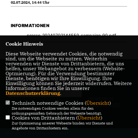
02.07.2024, 14:44 Uhr
INFORMATIONEN
presse_20240702144559_campaign_90.pdf
Cookie Hinweis
Diese Webseite verwendet Cookies, die notwendig
sind, um die Webseite zu nutzen. Weiterhin
verwenden wir Dienste von Drittanbietern, die uns
helfen, unser Webangebot zu verbessern (Website-
Optmierung). Für die Verwendung bestimmter
Dienste, benötigen wir Ihre Einwilligung. Ihre
Einwilligung können Sie jederzeit widerrufen. Weitere
Informationen finden Sie in unserer
Datenschutzerklärung
.
IMPRESSUM
Technisch notwendige Cookies (
Übersicht
)
DATENSCHUTZ
Die notwendigen Cookies werden allein für den
KONTAKT
ordnungsgemäßen Gebrauch der Webseite benötigt.
Cookies von Drittanbietern (
Übersicht
)
Zur Optimierung unserer Webseite binden wir Dienste und
Angebote von Drittanbietern ein.
@2026 CDU Kreisverband Neukölln